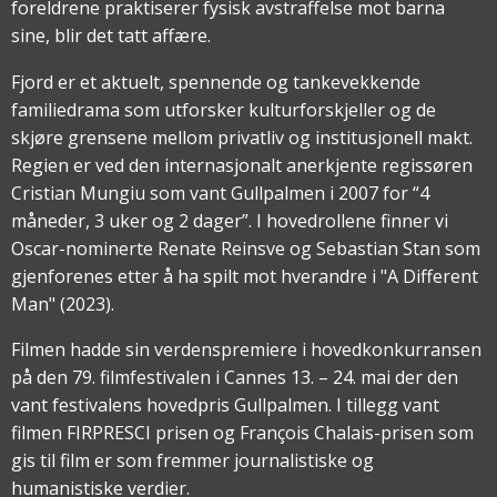
foreldrene praktiserer fysisk avstraffelse mot barna
sine, blir det tatt affære.
Fjord er et aktuelt, spennende og tankevekkende
familiedrama som utforsker kulturforskjeller og de
skjøre grensene mellom privatliv og institusjonell makt.
Regien er ved den internasjonalt anerkjente regissøren
Cristian Mungiu som vant Gullpalmen i 2007 for “4
måneder, 3 uker og 2 dager”. I hovedrollene finner vi
Oscar-nominerte Renate Reinsve og Sebastian Stan som
gjenforenes etter å ha spilt mot hverandre i "A Different
Man" (2023).
Filmen hadde sin verdenspremiere i hovedkonkurransen
på den 79. filmfestivalen i Cannes 13. – 24. mai der den
vant festivalens hovedpris Gullpalmen. I tillegg vant
filmen FIRPRESCI prisen og François Chalais-prisen som
gis til film er som fremmer journalistiske og
humanistiske verdier.