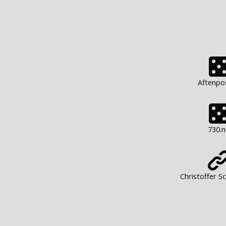
Aftenpo
730.
Christoffer S