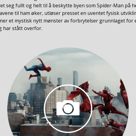
et seg fullt og helt til å beskytte byen som Spider-Man på he
vene til ham øker, utløser presset en uventet fysisk utvikl
ner et mystisk nytt mønster av forbrytelser grunnlaget for e
 har stått overfor.