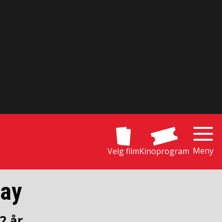
Meny
Velg film
Kinoprogram
Day
2 år