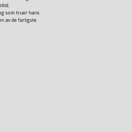
ltid.
ing som truer hans
n av de farligste