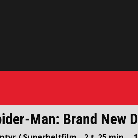
ider-Man: Brand New 
ntyr / Superheltfilm
2 t. 25 min.
1