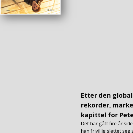
Etter den globa
rekorder, marke
kapittel for Pet
Det har gått fire år si
han frivillig slettet se